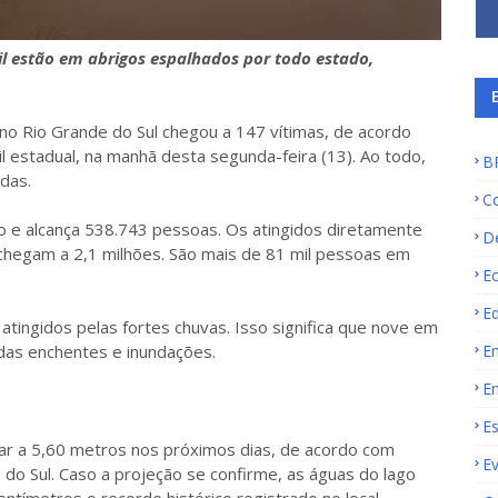
l estão em abrigos espalhados por todo estado,
no Rio Grande do Sul chegou a 147 vítimas, de acordo
il estadual, na manhã desta segunda-feira (13). Ao todo,
B
das.
C
 e alcança 538.743 pessoas. Os atingidos diretamente
D
chegam a 2,1 milhões. São mais de 81 mil pessoas em
E
E
atingidos pelas fortes chuvas. Isso significa que nove em
E
das enchentes e inundações.
E
E
gar a 5,60 metros nos próximos dias, de acordo com
E
e do Sul. Caso a projeção se confirme, as águas do lago