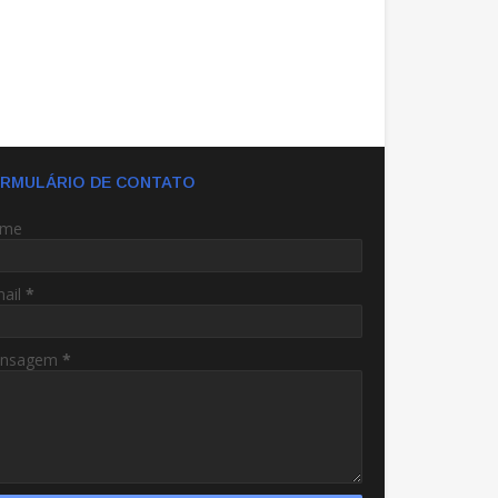
RMULÁRIO DE CONTATO
me
mail
*
nsagem
*