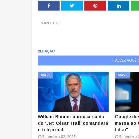
ANTIGOS
REDAÇÃO
TALVEZ VOCÊ
BRASIL
BRASIL
William Bonner anuncia saída
Google de
do 'JN'; César Tralli comandará
massa ao G
o telejornal
falso"
Setembro 02, 2025
Setembro 0