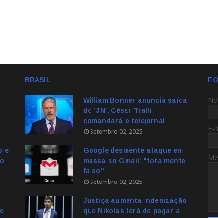
BRASIL
FO
No
William Bonner anuncia saída
do 'JN'; César Tralli
comandará o telejornal
E-
Setembro 02, 2025
s e
Google desmente ataque em
Me
no
massa ao Gmail: "totalmente
falso"
Setembro 02, 2025
Justiça aumenta indenização
e
que Nikolas terá de pagar a