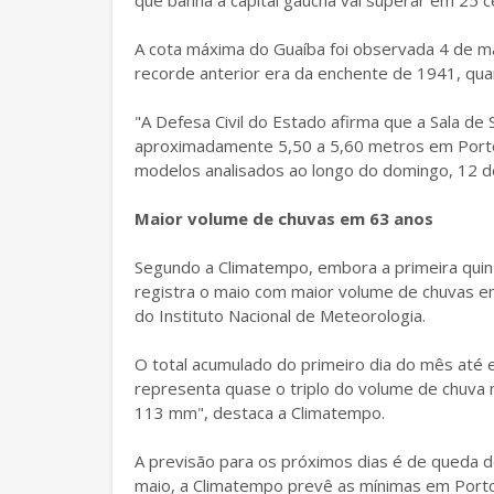
que banha a capital gaúcha vai superar em 25 ce
A cota máxima do Guaíba foi observada 4 de m
recorde anterior era da enchente de 1941, qua
"A Defesa Civil do Estado afirma que a Sala de
aproximadamente 5,50 a 5,60 metros em Porto
modelos analisados ao longo do domingo, 12 d
Maior volume de chuvas em 63 anos
Segundo a Climatempo, embora a primeira quin
registra o maio com maior volume de chuvas e
do Instituto Nacional de Meteorologia.
O total acumulado do primeiro dia do mês até
representa quase o triplo do volume de chuv
113 mm", destaca a Climatempo.
A previsão para os próximos dias é de queda d
maio, a Climatempo prevê as mínimas em Port