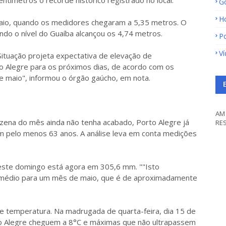
ntímetros o recorde histórico registrado no local.
G
H
aio, quando os medidores chegaram a 5,35 metros. O
ndo o nível do Guaíba alcançou os 4,74 metros.
Po
V
 Situação projeta expectativa de elevação de
 Alegre para os próximos dias, de acordo com os
e maio", informou o órgão gaúcho, em nota.
AM 
zena do mês ainda não tenha acabado, Porto Alegre já
RE
m pelo menos 63 anos. A análise leva em conta medições
 este domingo está agora em 305,6 mm. ""Isto
a médio para um mês de maio, que é de aproximadamente
e temperatura. Na madrugada de quarta-feira, dia 15 de
o Alegre cheguem a 8°C e máximas que não ultrapassem