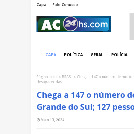
Capa
Fale Conosco
CAPA
POLÍTICA
GERAL
POLÍCIA
Página inicial
BRASIL
Chega a 147 o número de mortos 
desaparecidas
Chega a 147 o número de
Grande do Sul; 127 pess
Maio 13, 2024