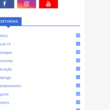
EDITORIAS
RASIL
20
15
ovid-19
1
estaque
75
9
conomia
19
72
ducação
2
mprego
1
ntretenimento
5
sporte
53
ventos
17