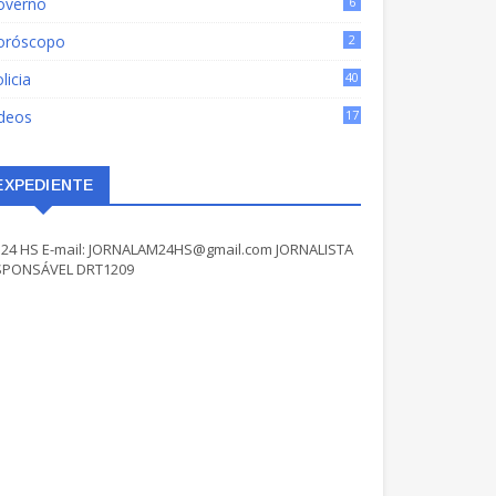
overno
6
oróscopo
2
licia
40
ídeos
17
EXPEDIENTE
24 HS E-mail: JORNALAM24HS@gmail.com JORNALISTA
SPONSÁVEL DRT1209