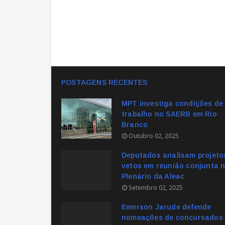
POSTAGENS RECENTES
MPT investiga condições de
trabalho no SAERB em Rio
Branco
Outubro 02, 2025
Deputados analisam projeto
vetos em reunião conjunta 
Plenário da Aleac
Setembro 02, 2025
Emerson Jarude defende
nomeações de concursados 