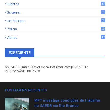
Eventos
17
Governo
6
Horóscopo
2
Policia
40
Vídeos
17
EXPEDIENTE
AM 24 HS E-mail: JORNALAM24HS@gmail.com JORNALISTA
RESPONSÁVEL DRT1209
POSTAGENS RECENTES
MPT investiga condições de trabalho
no SAERB em Rio Branco