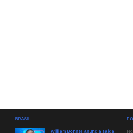
BRASIL
FO
No
William Bonner anuncia saída