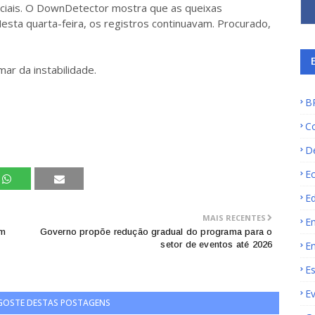
ciais. O DownDetector mostra que as queixas
esta quarta-feira, os registros continuavam. Procurado,
ar da instabilidade.
B
C
D
E
E
MAIS RECENTES
E
em
Governo propõe redução gradual do programa para o
setor de eventos até 2026
E
E
E
 GOSTE DESTAS POSTAGENS