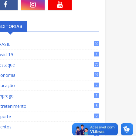
EDITORIAS
RASIL
20
15
ovid-19
1
estaque
75
9
conomia
19
72
ducação
2
mprego
1
ntretenimento
5
sporte
53
ventos
17