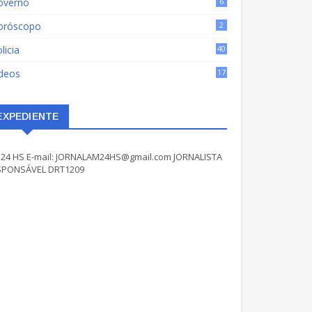
overno
6
oróscopo
2
licia
40
ídeos
17
EXPEDIENTE
24 HS E-mail: JORNALAM24HS@gmail.com JORNALISTA
SPONSÁVEL DRT1209