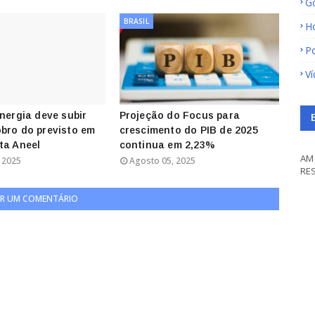
G
BRASIL
H
Po
V
energia deve subir
Projeção do Focus para
bro do previsto em
crescimento do PIB de 2025
ta Aneel
continua em 2,23%
AM 
 2025
Agosto 05, 2025
RE
R UM COMENTÁRIO