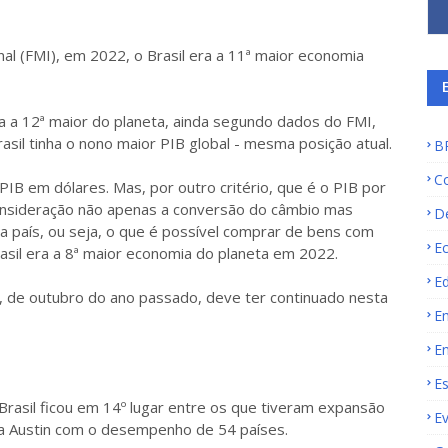
l (FMI), em 2022, o Brasil era a 11ª maior economia
ra a 12ª maior do planeta, ainda segundo dados do FMI,
il tinha o nono maior PIB global - mesma posição atual.
B
C
IB em dólares. Mas, por outro critério, que é o PIB por
onsideração não apenas a conversão do câmbio mas
D
 país, ou seja, o que é possível comprar de bens com
E
asil era a 8ª maior economia do planeta em 2022.
E
, de outubro do ano passado, deve ter continuado nesta
E
E
E
Brasil ficou em 14º lugar entre os que tiveram expansão
E
la Austin com o desempenho de 54 países.