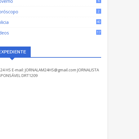
overno
6
oróscopo
2
licia
40
ídeos
17
EXPEDIENTE
24 HS E-mail: JORNALAM24HS@gmail.com JORNALISTA
SPONSÁVEL DRT1209