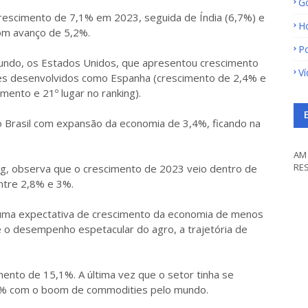
G
crescimento de 7,1% em 2023, seguida de Índia (6,7%) e
H
com avanço de 5,2%.
Po
mundo, os Estados Unidos, que apresentou crescimento
V
ses desenvolvidos como Espanha (crescimento de 2,4% e
imento e 21º lugar no ranking).
o Brasil com expansão da economia de 3,4%, ficando na
AM 
RE
ing, observa que o crescimento de 2023 veio dentro de
ntre 2,8% e 3%.
uma expectativa de crescimento da economia de menos
 o desempenho espetacular do agro, a trajetória de
ento de 15,1%. A última vez que o setor tinha se
,2% com o boom de commodities pelo mundo.