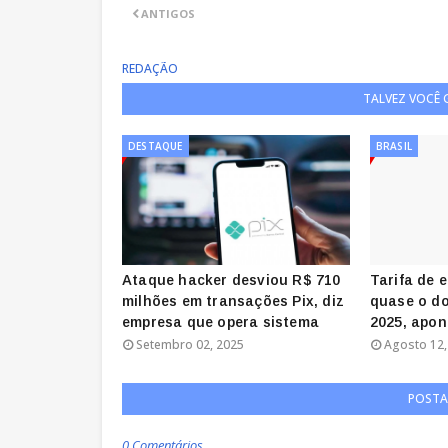
ANTIGOS
REDAÇÃO
TALVEZ VOCÊ
DESTAQUE
BRASIL
Ataque hacker desviou R$ 710
Tarifa de 
milhões em transações Pix, diz
quase o do
empresa que opera sistema
2025, apon
Setembro 02, 2025
Agosto 12,
POSTA
0 Comentários