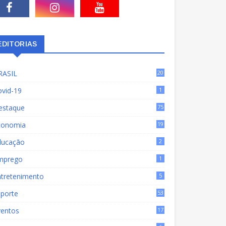
EDITORIAS
RASIL
20
15
ovid-19
1
estaque
75
9
conomia
19
72
ducação
2
mprego
1
ntretenimento
5
sporte
53
ventos
17