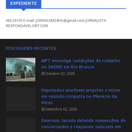
EXPEDIENTE
AM 24 HS E-mail: JORNALAM24HS@gmail.com JORNALISTA
RESPONSÁVEL DRT1209
POSTAGENS RECENTES
MPT investiga condições de trabalho
no SAERB em Rio Branco
Outubro 02, 2025
Deputados analisam projetos e vetos
em reunião conjunta no Plenário da
Aleac
Setembro 02, 2025
Emerson Jarude defende nomeações de
concursados e reajustes salariais em