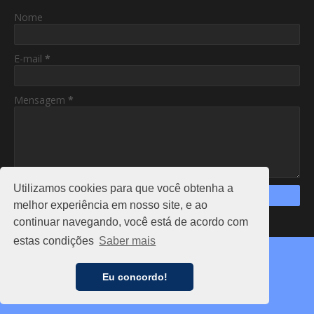
Nome
E-mail
*
Mensagem
*
Utilizamos cookies para que você obtenha a
melhor experiência em nosso site, e ao
continuar navegando, você está de acordo com
https://www.am24hs.com/
estas condições
Saber mais
Copyright ©
2026
AC24HS
CAPA
NOTÍCIAS
FALE CONOSCO
ANUNCIE
Eu concordo!
PRIVACIDADE