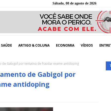
Sábado, 08 de agosto de 2026
SAÚDE
ARTIGO & COLUNA
ECONOMIA
VÍDEOS
ENTRE
o de Gabigol por tentativa de fraudar exame antidoping
gamento de Gabigol por
xame antidoping