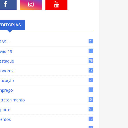
EDITORIAS
RASIL
20
15
ovid-19
1
estaque
75
9
conomia
19
72
ducação
2
mprego
1
ntretenimento
5
sporte
53
ventos
17