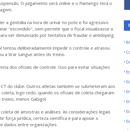
uspensão. O julgamento será online e o Flamengo terá o
opagem.
 a genitália na hora de urinar no pote e foi agressivo
nar "escondido", sem permitir que o fiscal visualizasse a
ara ser denunciado por tentativa de fraudar o antidoping.
B
l tentou deliberadamente impedir o controle e atrasou
C
ou a tirar sangue antes do treino.
D
ista dos oficiais de controle. Isso para evitar situações
E
E
, no CT do clube. Outros atletas também se submeteram aos
E
oleta, logo cedo, quando os oficiais de coleta chegaram
 treino, menos Gabigol.
E
E
 coleta de amostras e análises. As considerações legais
força jurídica, certeza científica e para apoiar o
E
e dados entre organizações.