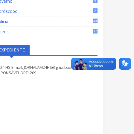
overno
6
oróscopo
2
licia
40
ídeos
17
EXPEDIENTE
24 HS E-mail: JORNALAM24HS@gmail.com JORNALISTA
SPONSÁVEL DRT1209