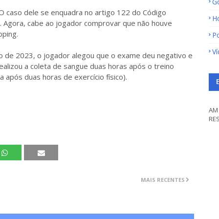
G
 O caso dele se enquadra no artigo 122 do Código
H
. Agora, cabe ao jogador comprovar que não houve
oping.
Po
V
o de 2023, o jogador alegou que o exame deu negativo e
ealizou a coleta de sangue duas horas após o treino
a após duas horas de exercício físico).
AM 
RE
MAIS RECENTES