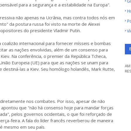
G
spensável para a segurança e a estabilidade na Europa".
H
ressiva não apenas na Ucrânia, mas contra todos nós em
Po
nto" da postura russa foi visto na morte de Alexei
 opositores do presidente Vladmir Putin.
V
 coalizão internacional para fornecer mísseis e bombas
citar as nações envolvidas, além de um consenso para
 Kiev. Na conferência, o premier da República Tcheca,
a União Europeia (UE) para que as nações se unam para
AM 
 destiná-las a Kiev. Seu homólogo holandês, Mark Rutte,
RE
 diretamente nos combates. Por isso, apesar de não
n apontou que "não há consenso hoje para mandar forças
sada", pelos governos ocidentais, o que foi reforçado de
rça-feira. A fala do líder francês reverberou de maneira
até mesmo em seu país.