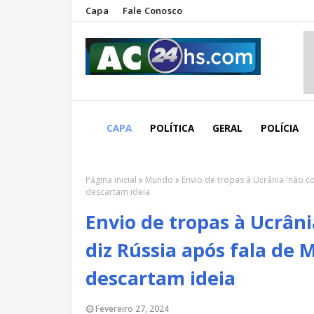
Capa
Fale Conosco
CAPA
POLÍTICA
GERAL
POLÍCIA
Página inicial
Mundo
Envio de tropas à Ucrânia 'não c
descartam ideia
Envio de tropas à Ucrân
diz Rússia após fala de 
descartam ideia
Fevereiro 27, 2024