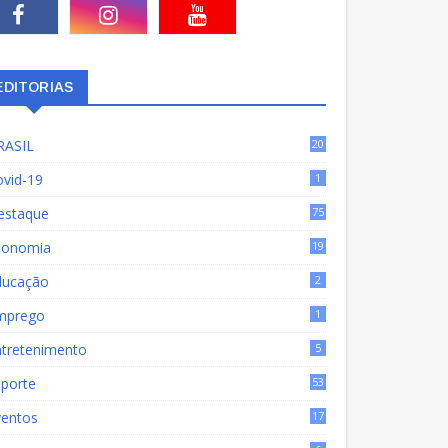
EDITORIAS
RASIL
20
15
ovid-19
1
estaque
75
9
conomia
19
72
ducação
2
mprego
1
ntretenimento
5
sporte
53
ventos
17