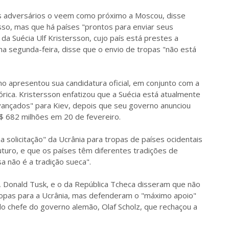
jos adversários o veem como próximo a Moscou, disse
sso, mas que há países "prontos para enviar seus
 da Suécia Ulf Kristersson, cujo país está prestes a
na segunda-feira, disse que o envio de tropas "não está
mo apresentou sua candidatura oficial, em conjunto com a
rica. Kristersson enfatizou que a Suécia está atualmente
ançados" para Kiev, depois que seu governo anunciou
S$ 682 milhões em 20 de fevereiro.
solicitação" da Ucrânia para tropas de países ocidentais
futuro, e que os países têm diferentes tradições de
sa não é a tradição sueca".
a, Donald Tusk, e o da República Tcheca disseram que não
tropas para a Ucrânia, mas defenderam o "máximo apoio"
elo chefe do governo alemão, Olaf Scholz, que rechaçou a