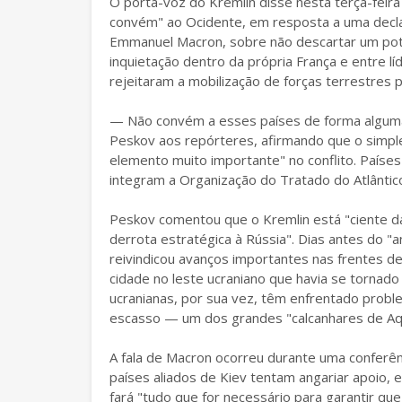
O porta-voz do Kremlin disse nesta terça-feira
convém" ao Ocidente, em resposta a uma declara
Emmanuel Macron, sobre não descartar um poten
inquietação dentro da própria França e entre 
rejeitaram a mobilização de forças terrestres 
— Não convém a esses países de forma alguma
Peskov aos repórteres, afirmando que o simple
elemento muito importante" no conflito. Paíse
integram a Organização do Tratado do Atlântico 
Peskov comentou que o Kremlin está "ciente da
derrota estratégica à Rússia". Dias antes do "
reivindicou avanços importantes nas frentes de
cidade no leste ucraniano que havia se tornado
ucranianas, por sua vez, têm enfrentado prob
escasso — um dos grandes "calcanhares de Aqui
A fala de Macron ocorreu durante uma conferê
países aliados de Kiev tentam angariar apoio, 
fará "tudo que for necessário para garantir qu