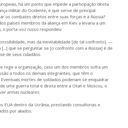
ropeias, há um ponto que impede a participação direta
iança militar do Ocidente, e que serve de principal
derar os combates diretos entre suas forças e a Rússia?
os países membros da aliança em Kiev a levaria a um
a, o porta-voz russo respondeu:
ssibilidade, mas da inevitabilidade [de tal confronto]. —
[...] que se perguntar se [o confronto com a Rússia] é de
sse de seus cidadãos.
 que rege a organização, caso um dos membros sofra um
são a todos os demais integrantes, que têm o
 Eventuais mortes de soldados poderiam se enquadrar
 de uma guerra total e direta entre a Otan e Moscou, o
ver armas nucleares.
os EUA dentro da Ucrânia, prestando consultorias e
dos por aliados.