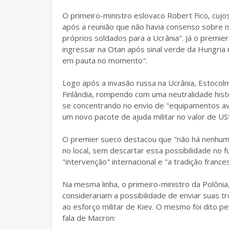
O primeiro-ministro eslovaco Robert Fico, cu
após a reunião que não havia consenso sobre i
próprios soldados para a Ucrânia". Já o premier
ingressar na Otan após sinal verde da Hungria 
em pauta no momento".
Logo após a invasão russa na Ucrânia, Estocol
Finlândia, rompendo com uma neutralidade histó
se concentrando no envio de "equipamentos av
um novo pacote de ajuda militar no valor de U
O premier sueco destacou que "não há nenhuma 
no local, sem descartar essa possibilidade no 
"intervenção" internacional e "a tradição france
Na mesma linha, o primeiro-ministro da Polôni
considerariam a possibilidade de enviar suas 
ao esforço militar de Kiev. O mesmo foi dito p
fala de Macron: