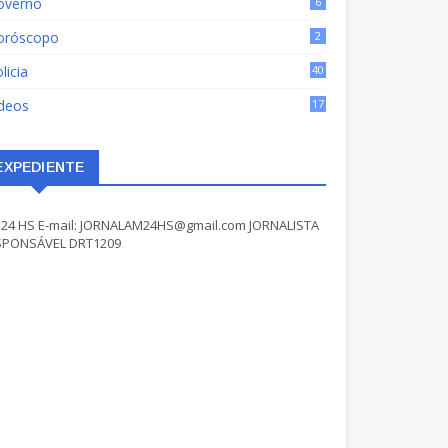
overno
6
oróscopo
2
licia
40
ídeos
17
EXPEDIENTE
24 HS E-mail: JORNALAM24HS@gmail.com JORNALISTA
SPONSÁVEL DRT1209