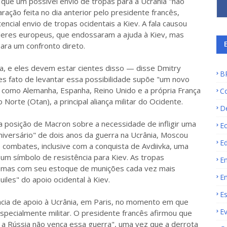
 que um possível envio de tropas para a Ucrânia "não
ção feita no dia anterior pelo presidente francês,
cial envio de tropas ocidentais a Kiev. A fala causou
líderes europeus, que endossaram a ajuda à Kiev, mas
para um confronto direto.
, e eles devem estar cientes disso — disse Dmitry
B
s fato de levantar essa possibilidade supõe "um novo
s como Alemanha, Espanha, Reino Unido e a própria França
C
Norte (Otan), a principal aliança militar do Ocidente.
D
 posição de Macron sobre a necessidade de infligir uma
E
aniversário" de dois anos da guerra na Ucrânia, Moscou
E
 combates, inclusive com a conquista de Avdiivka, uma
 um símbolo de resistência para Kiev. As tropas
E
lemas com seu estoque de munições cada vez mais
E
les" do apoio ocidental à Kiev.
E
ncia de apoio à Ucrânia, em Paris, no momento em que
E
especialmente militar. O presidente francês afirmou que
e a Rússia não vença essa guerra", uma vez que a derrota