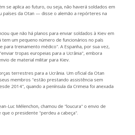
m se aplica ao futuro, ou seja, não haverá soldados em
ou países da Otan — disse o alemão a repórteres na
ciou que não há planos para enviar soldados à Kiev em
á tem um pequeno número de funcionários no país
ve para treinamento médico". A Espanha, por sua vez,
"enviar tropas europeias para a Ucrânia", embora
nvio de material militar para Kiev.
orças terrestres para a Ucrânia. Um oficial da Otan
 e seus membros "estão prestando assistência sem
desde 2014", quando a península da Crimeia foi anexada
 Jean-Luc Mélenchon, chamou de "loucura" o envio de
se que o presidente "perdeu a cabeça".