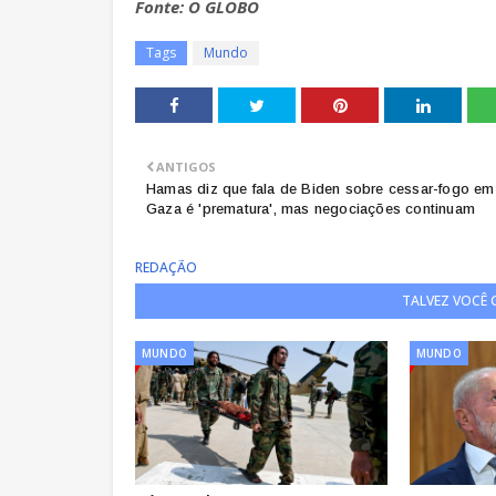
Fonte: O GLOBO
Tags
Mundo
ANTIGOS
Hamas diz que fala de Biden sobre cessar-fogo em
Gaza é 'prematura', mas negociações continuam
REDAÇÃO
TALVEZ VOCÊ
MUNDO
MUNDO