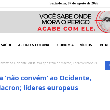
Sexta-feira, 07 de agosto de 2026
SAÚDE
ARTIGO & COLUNA
ECONOMIA
VÍDEOS
ENTRE
onvém' ao Ocidente, diz Rússia após fala de Macron; líderes europeus
ia 'não convém' ao Ocidente,
Macron; líderes europeus