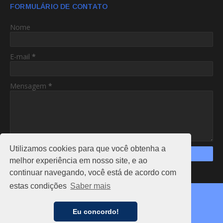
FORMULÁRIO DE CONTATO
Nome
E-mail
*
Mensagem
*
Utilizamos cookies para que você obtenha a
melhor experiência em nosso site, e ao
continuar navegando, você está de acordo com
https://www.am24hs.com/
estas condições
Saber mais
Copyright ©
2026
AC24HS
CAPA
NOTÍCIAS
FALE CONOSCO
ANUNCIE
Eu concordo!