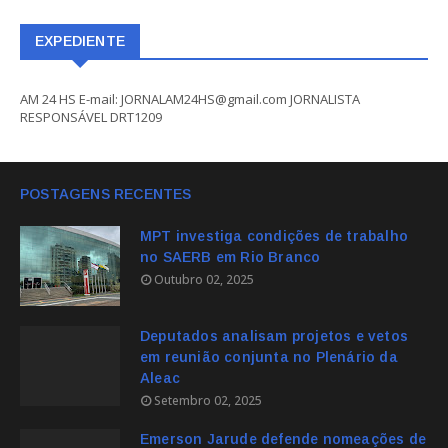
EXPEDIENTE
AM 24 HS E-mail: JORNALAM24HS@gmail.com JORNALISTA
RESPONSÁVEL DRT1209
POSTAGENS RECENTES
MPT investiga condições de trabalho
no SAERB em Rio Branco
Outubro 02, 2025
Deputados analisam projetos e vetos
em reunião conjunta no Plenário da
Aleac
Setembro 02, 2025
Emerson Jarude defende nomeações de