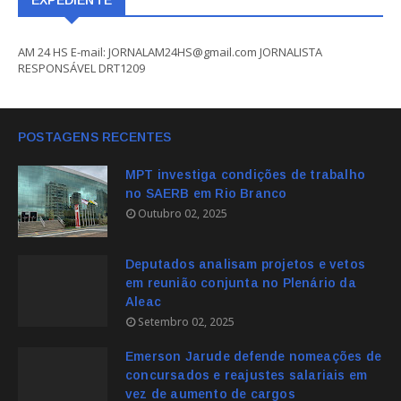
EXPEDIENTE
AM 24 HS E-mail: JORNALAM24HS@gmail.com JORNALISTA
RESPONSÁVEL DRT1209
POSTAGENS RECENTES
MPT investiga condições de trabalho
no SAERB em Rio Branco
Outubro 02, 2025
Deputados analisam projetos e vetos
em reunião conjunta no Plenário da
Aleac
Setembro 02, 2025
Emerson Jarude defende nomeações de
concursados e reajustes salariais em
vez de aumento de cargos