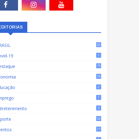
EDITORIAS
RASIL
20
15
ovid-19
1
estaque
75
9
conomia
19
72
ducação
2
mprego
1
ntretenimento
5
sporte
53
ventos
17