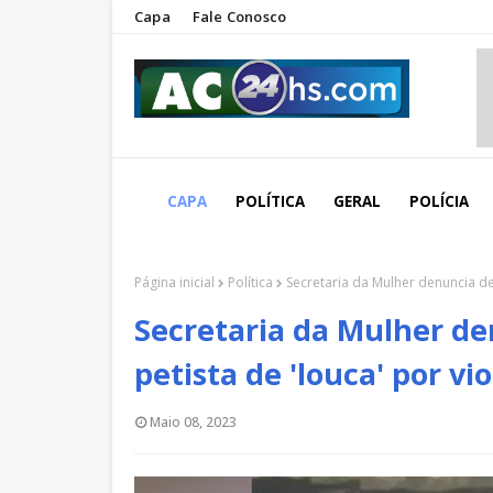
Capa
Fale Conosco
CAPA
POLÍTICA
GERAL
POLÍCIA
Página inicial
Política
Secretaria da Mulher denuncia d
Secretaria da Mulher d
petista de 'louca' por vi
Maio 08, 2023