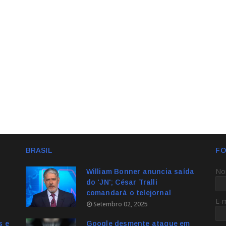
BRASIL
FO
No
William Bonner anuncia saída
do 'JN'; César Tralli
comandará o telejornal
E-
Setembro 02, 2025
s e
Google desmente ataque em