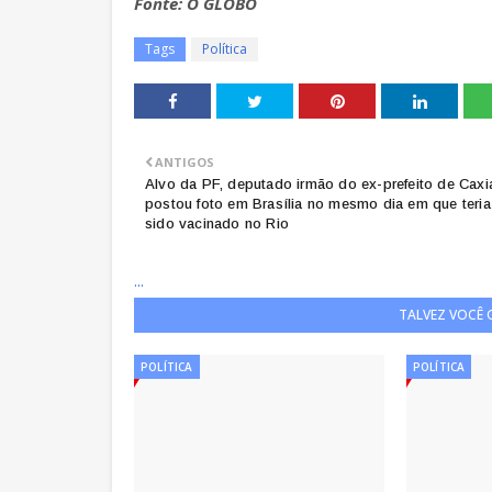
Fonte: O GLOBO
Tags
Política
ANTIGOS
Alvo da PF, deputado irmão do ex-prefeito de Caxi
postou foto em Brasília no mesmo dia em que teria
sido vacinado no Rio
...
TALVEZ VOCÊ
POLÍTICA
POLÍTICA