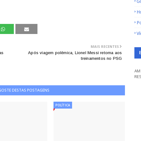
G
H
Po
V
MAIS RECENTES
as
Após viagem polêmica, Lionel Messi retorna aos
treinamentos no PSG
AM 
RE
 GOSTE DESTAS POSTAGENS
POLÍTICA