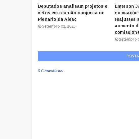
Deputados analisam projetos e
Emerson J
vetos em reunião conjunta no
nomeações
Plenário da Aleac
reajustes 
aumento d
Setembro 02, 2025
comission
Setembro 0
POSTA
0 Comentários