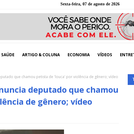
Sexta-feira, 07 de agosto de 2026
SAÚDE
ARTIGO & COLUNA
ECONOMIA
VÍDEOS
ENTRE
eputado que chamou petista de 'louca' por violência de gênero; vídeo
enuncia deputado que chamou
olência de gênero; vídeo