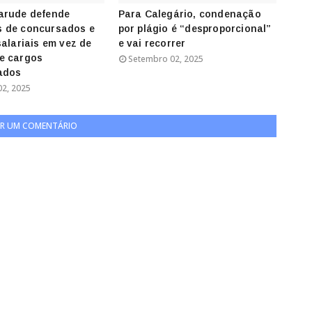
arude defende
Para Calegário, condenação
 de concursados e
por plágio é “desproporcional”
salariais em vez de
e vai recorrer
e cargos
Setembro 02, 2025
ados
2, 2025
R UM COMENTÁRIO