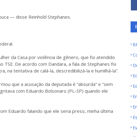
louca — disse Reinhold Stephanes.
deral.
B
C
lher da Casa por violência de gênero, que foi atendido
ao TSE. De acordo com Dandara, a fala de Stephanes foi
D
, na tentativa de calá-la, descredibilizá-la e humilhá-la”.
E
rmou que a acusação da deputada é “absurda” e “sem
E
 gritava com Eduardo Bolsonaro (PL-SP) quando ele
E
E
com Eduardo falando que ele seria preso, minha última
E
E