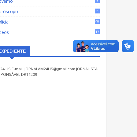
overno
6
oróscopo
2
licia
40
ídeos
17
EXPEDIENTE
24 HS E-mail: JORNALAM24HS@gmail.com JORNALISTA
SPONSÁVEL DRT1209